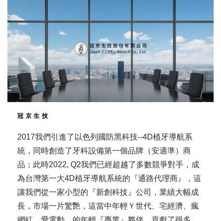
冠京生技
2017我們引進了以色列國防黑科技--4D植牙導航系
統，同時創造了牙科設備第一個品牌（安適準）商
品；此時2022, Q2我們已經超越了多數競爭對手，成
為台灣第一大4D植牙導航系統的『通路代理商』，這
讓我們從一家小型的『新創科技』公司，業績大幅成
長，市場一片驚艷，這當中年輕Ｙ世代、宅經濟、瘋
網紅、愛電動…的年輕『專業』夥伴，貢獻了很多