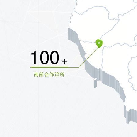
1
0
0
+
南部合作診所