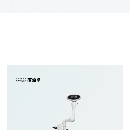
利
二
5D
D
不
續