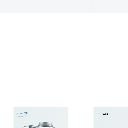
未來發展
用本身優勢橫跨醫美、再生醫療領域，開創企業第
榮景
eveloping Talent
人才培育
間斷的人才培育，與全台知名醫學系建教合作，持
發掘優秀人才