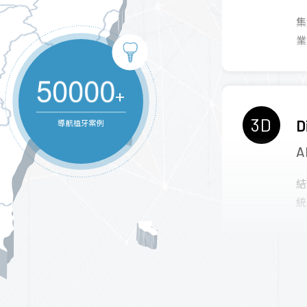
集
業
5
0
0
0
0
+
3D
D
導航植牙案例
結
統
4D
D