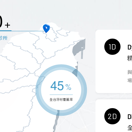
0
+
診所
1D
D
4
5
%
全台牙材覆蓋率
2D
D