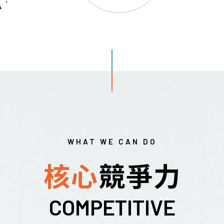
WHAT WE CAN DO
核心
競爭力
COMPETITIVE